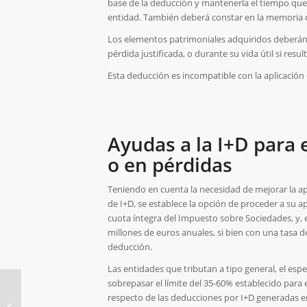
base de la deducción y mantenerla el tiempo qu
entidad. También deberá constar en la memoria co
Los elementos patrimoniales adquiridos deberán
pérdida justificada, o durante su vida útil si result
Esta deducción es incompatible con la aplicación 
Ayudas a la I+D para
o en pérdidas
Teniendo en cuenta la necesidad de mejorar la apli
de I+D, se establece la opción de proceder a su a
cuota íntegra del Impuesto sobre Sociedades, y,
millones de euros anuales, si bien con una tasa d
deducción.
Las entidades que tributan a tipo general, el e
sobrepasar el límite del 35-60% establecido para 
respecto de las deducciones por I+D generadas en
Declaración del IRPF ejercicio 2012