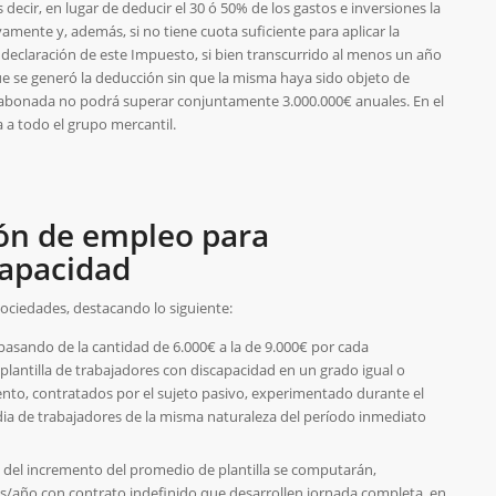
decir, en lugar de deducir el 30 ó 50% de los gastos e inversiones la
amente y, además, si no tiene cuota suficiente para aplicar la
a declaración de este Impuesto, si bien transcurrido al menos un año
que se generó la deducción sin que la misma haya sido objeto de
 o abonada no podrá superar conjuntamente 3.000.000€ anuales. En el
a a todo el grupo mercantil.
ón de empleo para
capacidad
ociedades, destacando lo siguiente:
pasando de la cantidad de 6.000€ a la de 9.000€ por cada
antilla de trabajadores con discapacidad en un grado igual o
 ciento, contratados por el sujeto pasivo, experimentado durante el
edia de trabajadores de la misma naturaleza del período inmediato
o del incremento del promedio de plantilla se computarán,
s/año con contrato indefinido que desarrollen jornada completa, en