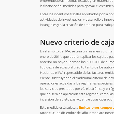
emprendedora: medidas fiscales y en materia de
la financiación, medidas para apoyar el crecimien
Entre los incentivos fiscales aprobados por la nor
actividades de investigación y desarrollo e inno
intangibles y a la creación de empleo para traba
Nuevo criterio de caja
En el ámbito del IVA, se crea un régimen voluntar
enero de 2014, que podrán aplicar los sujetos pa
anterior no haya superado los 2.000.000 de euros
liquidez y de acceso al crédito tanto de los au
Hacienda el IVA repercutido de las facturas emi
cliente, sustituyendo el tradicional criterio de de
operaciones acogidas a los regímenes especiales s
los servicios prestados por vía electrónica y el 
que no será de aplicación este régimen, como las
inversión del sujeto pasivo, entre otras operacio
Esta medida está sujeta a
limitaciones tempor
tarde el 31 de diciembre del año inmediato post