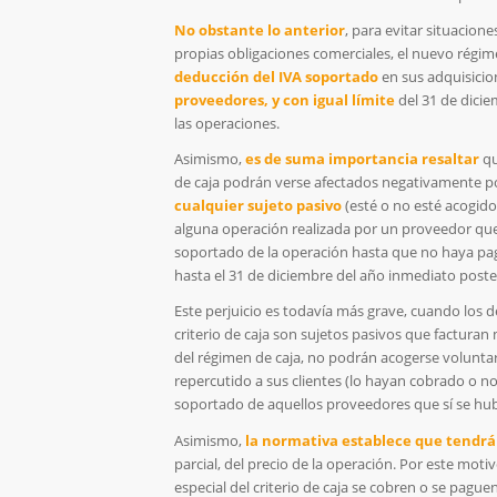
No obstante lo anterior
, para evitar situacion
propias obligaciones comerciales, el nuevo régim
deducción del IVA soportado
en sus adquisici
proveedores, y con igual límite
del 31 de dicie
las operaciones.
Asimismo,
es de suma importancia resaltar
qu
de caja podrán verse afectados negativamente po
cualquier sujeto pasivo
(esté o no esté acogido 
alguna operación realizada por un proveedor que 
soportado de la operación hasta que no haya pag
hasta el 31 de diciembre del año inmediato poste
Este perjuicio es todavía más grave, cuando los d
criterio de caja son sujetos pasivos que facturan
del régimen de caja, no podrán acogerse volunta
repercutido a sus clientes (lo hayan cobrado o n
soportado de aquellos proveedores que sí se hub
Asimismo,
la normativa establece que tendrá
parcial, del precio de la operación. Por este mo
especial del criterio de caja se cobren o se pague