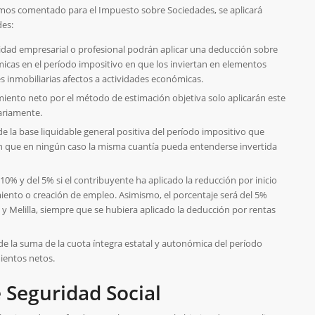
emos comentado para el Impuesto sobre Sociedades, se aplicará
des:
vidad empresarial o profesional podrán aplicar una deducción sobre
icas en el período impositivo en que los inviertan en elementos
s inmobiliarias afectos a actividades económicas.
ento neto por el método de estimación objetiva solo aplicarán este
ariamente.
 de la base liquidable general positiva del período impositivo que
in que en ningún caso la misma cuantía pueda entenderse invertida
 10% y del 5% si el contribuyente ha aplicado la reducción por inicio
iento o creación de empleo. Asimismo, el porcentaje será del 5%
y Melilla, siempre que se hubiera aplicado la deducción por rentas
e la suma de la cuota íntegra estatal y autonómica del período
ientos netos.
 Seguridad Social