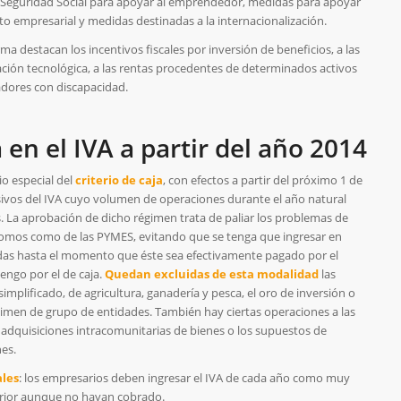
 Seguridad Social para apoyar al emprendedor, medidas para apoyar
to empresarial y medidas destinadas a la internacionalización.
ma destacan los incentivos fiscales por inversión de beneficios, a las
vación tecnológica, a las rentas procedentes de determinados activos
jadores con discapacidad.
 en el IVA a partir del año 2014
io especial del
criterio de caja
, con efectos a partir del próximo 1 de
sivos del IVA cuyo volumen de operaciones durante el año natural
. La aprobación de dicho régimen trata de paliar los problemas de
tónomos como de las PYMES, evitando que se tenga que ingresar en
tidas hasta el momento que éste sea efectivamente pagado por el
vengo por el de caja.
Quedan excluidas de esta modalidad
las
implificado, de agricultura, ganadería y pesca, el oro de inversión o
régimen de grupo de entidades. También hay ciertas operaciones a las
 adquisiciones intracomunitarias de bienes o los supuestos de
nes.
ales
: los empresarios deben ingresar el IVA de cada año como muy
erior aunque no hayan cobrado.