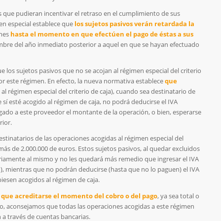
es que pudieran incentivar el retraso en el cumplimiento de sus
en especial establece que
los sujetos pasivos verán retardada la
ones
hasta el momento en que efectúen el pago de éstas a sus
mbre del año inmediato posterior a aquel en que se hayan efectuado
e los sujetos pasivos que no se acojan al régimen especial del criterio
r este régimen. En efecto, la nueva normativa establece
que
al régimen especial del criterio de caja), cuando sea destinatario de
sí esté acogido al régimen de caja, no podrá deducirse el IVA
ado a este proveedor el montante de la operación, o bien, esperarse
rior.
estinatarios de las operaciones acogidas al régimen especial del
 más de 2.000.000 de euros. Estos sujetos pasivos, al quedar excluidos
riamente al mismo y no les quedará más remedio que ingresar el IVA
o), mientras que no podrán deducirse (hasta que no lo paguen) el IVA
iesen acogidos al régimen de caja.
 que acreditarse el momento del cobro o del pago
, ya sea total o
tivo, aconsejamos que todas las operaciones acogidas a este régimen
n a través de cuentas bancarias.