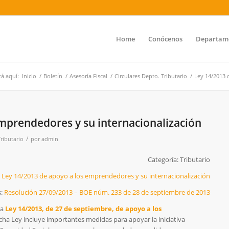
Home
Conócenos
Departam
tá aquí:
Inicio
/
Boletín
/
Asesoría Fiscal
/
Circulares Depto. Tributario
/
Ley 14/2013 
mprendedores y su internacionalización
/
Tributario
por
admin
Categoría: Tributario
– Ley 14/2013 de apoyo a los emprendedores y su internacionalización
s:
Resolución 27/09/2013 – BOE núm. 233 de 28 de septiembre de 2013
la
Ley 14/2013, de 27 de septiembre, de apoyo a los
icha Ley incluye importantes medidas para apoyar la iniciativa