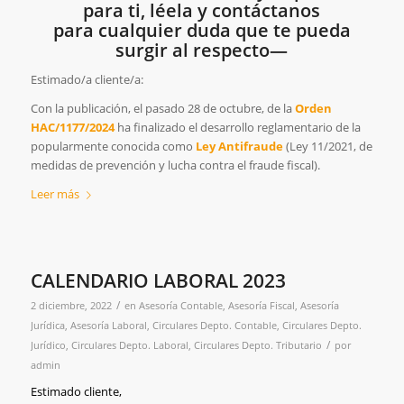
para ti, léela y contáctanos
para cualquier duda que te pueda
surgir al respecto—
Estimado/a cliente/a:
Con la publicación, el pasado 28 de octubre, de la
Orden
HAC/1177/2024
ha finalizado el desarrollo reglamentario de la
popularmente conocida como
Ley Antifraude
(Ley 11/2021, de
medidas de prevención y lucha contra el fraude fiscal).
Leer más
CALENDARIO LABORAL 2023
/
2 diciembre, 2022
en
Asesoría Contable
,
Asesoría Fiscal
,
Asesoría
Jurídica
,
Asesoría Laboral
,
Circulares Depto. Contable
,
Circulares Depto.
/
Jurídico
,
Circulares Depto. Laboral
,
Circulares Depto. Tributario
por
admin
Estimado cliente,