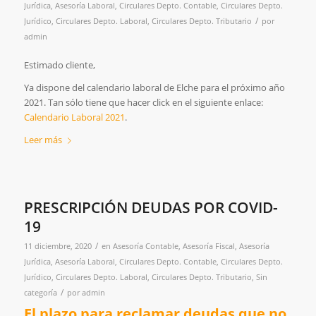
Jurídica
,
Asesoría Laboral
,
Circulares Depto. Contable
,
Circulares Depto.
/
Jurídico
,
Circulares Depto. Laboral
,
Circulares Depto. Tributario
por
admin
Estimado cliente,
Ya dispone del calendario laboral de Elche para el próximo año
2021. Tan sólo tiene que hacer click en el siguiente enlace:
Calendario Laboral 2021
.
Leer más
PRESCRIPCIÓN DEUDAS POR COVID-
19
/
11 diciembre, 2020
en
Asesoría Contable
,
Asesoría Fiscal
,
Asesoría
Jurídica
,
Asesoría Laboral
,
Circulares Depto. Contable
,
Circulares Depto.
Jurídico
,
Circulares Depto. Laboral
,
Circulares Depto. Tributario
,
Sin
/
categoría
por
admin
El plazo para reclamar deudas que no