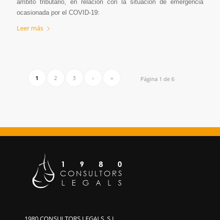
ámbito tributario, en relación con la situación de emergencia
ocasionada por el COVID-19:
Leer más
1
2
3
›
»
Página 1 de 6
1980 CONSULTORS LEGALS, S.L.