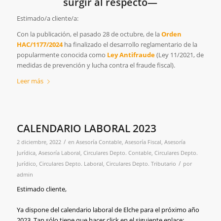
surgir al respecto—
Estimado/a cliente/a:
Con la publicación, el pasado 28 de octubre, de la
Orden
HAC/1177/2024
ha finalizado el desarrollo reglamentario de la
popularmente conocida como
Ley Antifraude
(Ley 11/2021, de
medidas de prevención y lucha contra el fraude fiscal).
Leer más
CALENDARIO LABORAL 2023
/
2 diciembre, 2022
en
Asesoría Contable
,
Asesoría Fiscal
,
Asesoría
Jurídica
,
Asesoría Laboral
,
Circulares Depto. Contable
,
Circulares Depto.
/
Jurídico
,
Circulares Depto. Laboral
,
Circulares Depto. Tributario
por
admin
Estimado cliente,
Ya dispone del calendario laboral de
Elche para el próximo año
2023. Tan sólo tiene que hacer click en el siguiente enlace: