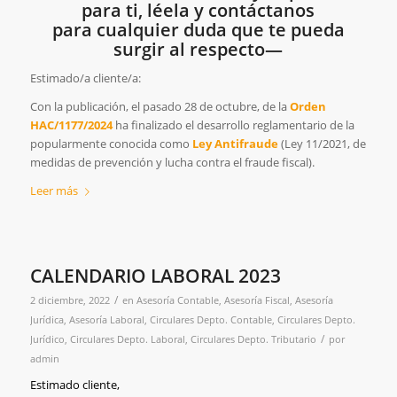
para ti, léela y contáctanos
para cualquier duda que te pueda
surgir al respecto—
Estimado/a cliente/a:
Con la publicación, el pasado 28 de octubre, de la
Orden
HAC/1177/2024
ha finalizado el desarrollo reglamentario de la
popularmente conocida como
Ley Antifraude
(Ley 11/2021, de
medidas de prevención y lucha contra el fraude fiscal).
Leer más
CALENDARIO LABORAL 2023
/
2 diciembre, 2022
en
Asesoría Contable
,
Asesoría Fiscal
,
Asesoría
Jurídica
,
Asesoría Laboral
,
Circulares Depto. Contable
,
Circulares Depto.
/
Jurídico
,
Circulares Depto. Laboral
,
Circulares Depto. Tributario
por
admin
Estimado cliente,