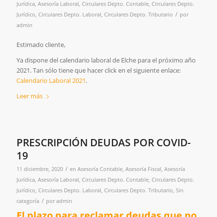
Jurídica
,
Asesoría Laboral
,
Circulares Depto. Contable
,
Circulares Depto.
/
Jurídico
,
Circulares Depto. Laboral
,
Circulares Depto. Tributario
por
admin
Estimado cliente,
Ya dispone del calendario laboral de Elche para el próximo año
2021. Tan sólo tiene que hacer click en el siguiente enlace:
Calendario Laboral 2021
.
Leer más
PRESCRIPCIÓN DEUDAS POR COVID-
19
/
11 diciembre, 2020
en
Asesoría Contable
,
Asesoría Fiscal
,
Asesoría
Jurídica
,
Asesoría Laboral
,
Circulares Depto. Contable
,
Circulares Depto.
Jurídico
,
Circulares Depto. Laboral
,
Circulares Depto. Tributario
,
Sin
/
categoría
por
admin
El plazo para reclamar deudas que no