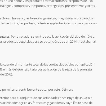
s de uso animal, los productos farmacéuticos susceptibles de uso
 análogos), compresas, tampones, protegeslips, preservativos y otros
 de uso humano, las fórmulas galénicas, magistrales y preparados
idad reducida, las prótesis, órtesis e implantes internos para personas
entales;
Por otro lado, se reintroduce la aplicación del tipo del 10% a
 los productos vegetales para su obtención, que en 2014 tributaban al
oria cuando el montante total de las cuotas deducibles por aplicación
% o más del que resultaría por aplicación de la regla de la prorrata
 del 20%).
ue permiten al contribuyente optar por este régimen:
terior para el conjunto de sus actividades disminuye de 450.000 a
 actividades agrícolas, forestales y ganaderas, cuyo límite pasa de