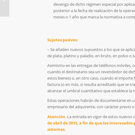
sociedades
devengo de dicho régimen especial por aplicac
posterior a la fecha de realización de la oper
meses o 1 año que marca la normativa a com
Sujetos pasivos:
–
Se añaden nuevos supuestos a los que se aplicar
de plata, platino y paladio, en bruto, en polvo o 
Asimismo en las entregas de teléfonos móviles, co
cuando el destinatario sea un revendedor de dic
estos bienes) o, en otro caso, cuando el import
factura (o en más, si resulta acreditado que se t
alcanzar el umbral cuantitativo que establece la r
Estas operaciones habrán de documentarse en una 
empresario del adquirente, con carácter previo o 
Atención
. La entrada en vigor de estos nuevos s
de abril de 2015, a fin de que los interesado
sistemas.