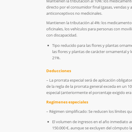
Mantienen la tributación al 10%:
los medicamento
directo por el consumidor final (gasas, vendas y
anticonceptivos no medicinales.
Mantienen la tributación al 4%:
los medicamentos
oficinales, los vehículos para personas con movil
con discapacidad.
Tipo reducido para las flores y plantas ornam
las flores y plantas de carácter ornamental y
21%.
Deducciones
– La prorrata especial será de aplicación obligat
de la regla de la prorrata general exceda en un 10
especial (anteriormente el porcentaje exigido era
Regímenes especiales
– Régimen simplificado: Se reducen los límites q
El volumen de ingresos en el año inmediato an
150.000 €, aunque se excluyen del cómputo las