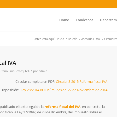
Home
Conócenos
Departam
Usted está aquí:
Inicio
/
Boletín
/
Asesoría Fiscal
/
Circulare
cal IVA
/
utario
,
Impuestos
,
IVA
por
admin
Circular completa en PDF:
Circular 3-2015 Reforma fiscal IVA
Disposición:
Ley 28/2014 BOE núm. 228 de 27 de Noviembre de 2014
publicado el texto legal de la
reforma fiscal del IVA
, en concreto, la
odifican la Ley 37/1992, de 28 de diciembre, del Impuesto sobre el