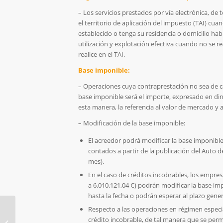
– Los servicios prestados por vía electrónica, de 
el territorio de aplicación del impuesto (TAI) cu
establecido o tenga su residencia o domicilio habitu
utilización y explotación efectiva cuando no se re
realice en el TAI.
Base imponible:
– Operaciones cuya contraprestación no sea de ca
base imponible será el importe, expresado en din
esta manera, la referencia al valor de mercado y
– Modificación de la base imponible:
El acreedor podrá modificar la base imponibl
contados a partir de la publicación del Auto 
mes).
En el caso de créditos incobrables, los empr
a 6.010.121,04 €) podrán modificar la base im
hasta la fecha o podrán esperar al plazo gener
Respecto a las operaciones en régimen especial
Circular 2/2015 – Impuesto sobre
crédito incobrable, de tal manera que se perm