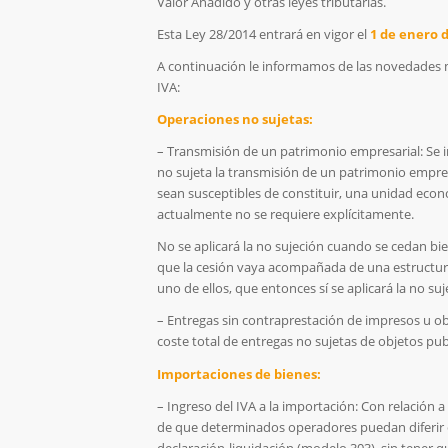
Valor Añadido y otras leyes tributarias.
Esta Ley 28/2014 entrará en vigor el
1 de enero 
A continuación le informamos de las novedades má
IVA:
Operaciones no sujetas:
– Transmisión de un patrimonio empresarial: Se i
no sujeta la transmisión de un patrimonio empres
sean susceptibles de constituir, una unidad eco
actualmente no se requiere explícitamente.
No se aplicará la no sujeción cuando se cedan b
que la cesión vaya acompañada de una estructura
uno de ellos, que entonces sí se aplicará la no suj
– Entregas sin contraprestación de impresos u obje
coste total de entregas no sujetas de objetos publ
Importaciones de bienes:
– Ingreso del IVA a la importación: Con relación a 
de que determinados operadores puedan diferir e
declaración-liquidación (modelo 303), sin tener q