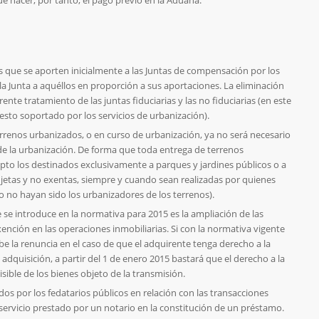
 que se aporten inicialmente a las Juntas de compensación por los
e la Junta a aquéllos en proporción a sus aportaciones. La eliminación
erente tratamiento de las juntas fiduciarias y las no fiduciarias (en este
esto soportado por los servicios de urbanización).
terrenos urbanizados, o en curso de urbanización, ya no será necesario
de la urbanización. De forma que toda entrega de terrenos
pto los destinados exclusivamente a parques y jardines públicos o a
ujetas y no exentas, siempre y cuando sean realizadas por quienes
 no hayan sido los urbanizadores de los terrenos).
se introduce en la normativa para 2015 es la ampliación de las
xención en las operaciones inmobiliarias. Si con la normativa vigente
e la renuncia en el caso de que el adquirente tenga derecho a la
dquisición, a partir del 1 de enero 2015 bastará que el derecho a la
isible de los bienes objeto de la transmisión.
dos por los fedatarios públicos en relación con las transacciones
el servicio prestado por un notario en la constitución de un préstamo.