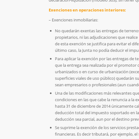
Exenciones en operaciones interiores:
– Exenciones inmobiliarias:
No quedarán exentas las entregas de terrenos
propietarios, ni las adjudicaciones que realic
de esta exención se justifica para evitar el dif
último caso, la Junta no podía deducir el impu
Para aplicar la exención por las entregas de 
que la entrega sea realizada por el promotor 
urbanizados o en curso de urbanización (exce
superficies viales de uso público) quedarán s
sean empresarios o profesionales (aun cuando
Una de las modificaciones más relevantes que 
condiciones en las que cabe la renuncia a la e
hasta 31 de diciembre de 2014 únicamente cab
deducción total del impuesto soportado en la a
deducción sea parcial, aun por el destino prev
Se suprime la exención de los servicios presta
financieras. Es decir tributará, por ejemplo, 