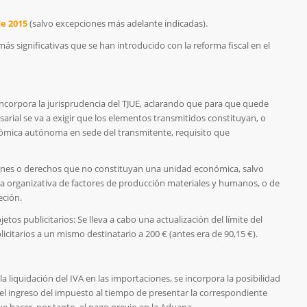
de 2015
(salvo excepciones más adelante indicadas).
s significativas que se han introducido con la reforma fiscal en el
ncorpora la jurisprudencia del TJUE, aclarando que para que quede
arial se va a exigir que los elementos transmitidos constituyan, o
nómica autónoma en sede del transmitente, requisito que
ienes o derechos que no constituyan una unidad económica, salvo
 organizativa de factores de producción materiales y humanos, o de
eción.
tos publicitarios: Se lleva a cabo una actualización del límite del
icitarios a un mismo destinatario a 200 € (antes era de 90,15 €).
la liquidación del IVA en las importaciones, se incorpora la posibilidad
l ingreso del impuesto al tiempo de presentar la correspondiente
ue hacer, por tanto, el pago previo en la Aduana.