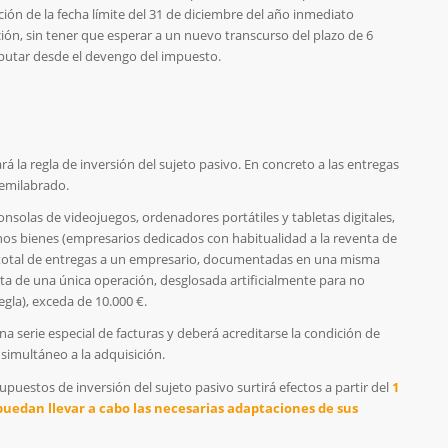
ión de la fecha límite del 31 de diciembre del año inmediato
ación, sin tener que esperar a un nuevo transcurso del plazo de 6
putar desde el devengo del impuesto.
á la regla de inversión del sujeto pasivo. En concreto a las entregas
semilabrado.
nsolas de videojuegos, ordenadores portátiles y tabletas digitales,
hos bienes (empresarios dedicados con habitualidad a la reventa de
e total de entregas a un empresario, documentadas en una misma
rata de una única operación, desglosada artificialmente para no
egla), exceda de 10.000 €.
serie especial de facturas y deberá acreditarse la condición de
simultáneo a la adquisición.
upuestos de inversión del sujeto pasivo surtirá efectos a partir del
1
s puedan llevar a cabo las necesarias adaptaciones de sus