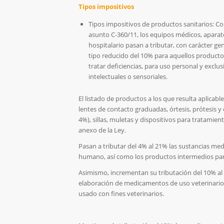
Tipos impositivos
Tipos impositivos de productos sanitarios:
Co
asunto C-360/11, los equipos médicos, aparat
hospitalario
pasan a tributar, con carácter gen
tipo reducido del 10%
para aquellos productos
tratar deficiencias, para uso personal y exclu
intelectuales o sensoriales.
El listado de productos a los que resulta aplicable
lentes de contacto graduadas, órtesis, prótesis y
4%), sillas, muletas y dispositivos para tratamien
anexo de la Ley.
Pasan a tributar del 4% al 21%
las sustancias med
humano, así como los productos intermedios par
Asimismo, incrementan su tributación del 10% a
elaboración de medicamentos de uso veterinario
usado con fines veterinarios.