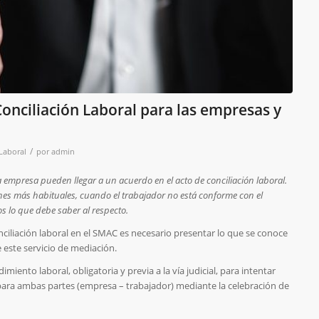
Conciliación Laboral para las empresas y
/
 Laboral
por
admin
la empresa pueden llegar a un acuerdo en el acto de conciliación laboral.
ones más habituales, cuando el trabajador no está conforme con el
s lo que debe saber al respecto.
ciliación laboral en el SMAC es necesario presentar lo que se conoce
e este servicio de mediación.
imiento laboral, obligatoria y previa a la vía judicial, para intentar
 para ambas partes (empresa – trabajador) mediante la celebración de