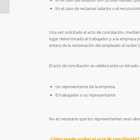
En el caso del despido son 20 días hábiles, 
para 2.017?
En el caso de reclamar salarios o el reconoci
Una vez solicitado el acto de conciliación, median
lugar determinado al trabajador y a la empresa pa
entera de la reclamación del empleado al recibir l
El acto de conciliación se celebra ante un letrad
Un representante de la empresa
El trabajador o su representante
No es necesario que los representantes sean abo
¿Cómo puede acabar el acto de conciliación?