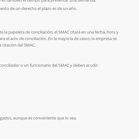
que es también el tiempo para presentar una demanda.
miento de un derecho el plazo es de un año.
te la papeleta de conciliación, el SMAC citará en una fecha, hora y
ra el acto de conciliación. En la mayoría de casos, la empresa se
a citación del SMAC.
o conciliador o un funcionario del SMAC y deben acudir:
gados, aunque es conveniente que lo sea.