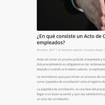
¿En qué consiste un Acto de 
empleados?
/
28 marzo, 2017
en
Asesoría Laboral
,
Circulares Depto.
Antes de iniciar un proceso judicial, el empleado y 
Este procedimiento es obligatorio en las reclamaci
despido o cuando se le deben salarios. Le explicamo
Le recordamos que para iniciar un proceso de con
como ‘papeleta de conciliación’ ante el registro d
La papeleta de conciliación, es una fase del proced
llegar a un buen acuerdo y que sea satisfactorio
un acto de conciliación.