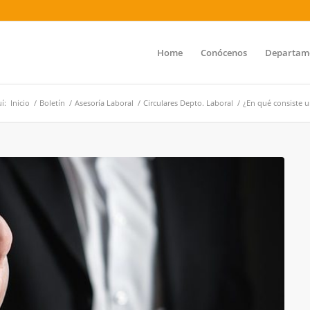
Home
Conócenos
Departam
í:
Inicio
/
Boletín
/
Asesoría Laboral
/
Circulares Depto. Laboral
/
¿En qué consiste u