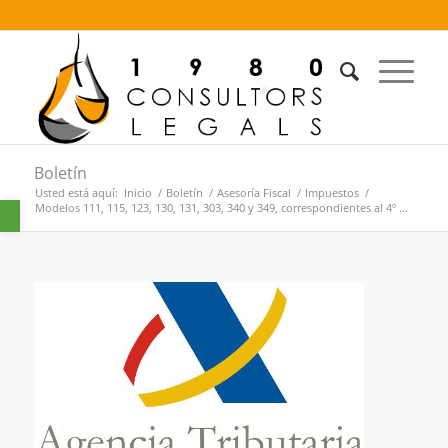
Boletín
Usted está aquí:
Inicio
/
Boletín
/
Asesoría Fiscal
/
Impuestos
/
Abrir barra de herramientas
Modelos 111, 115, 123, 130, 131, 303, 340 y 349, correspondientes al 4º ...