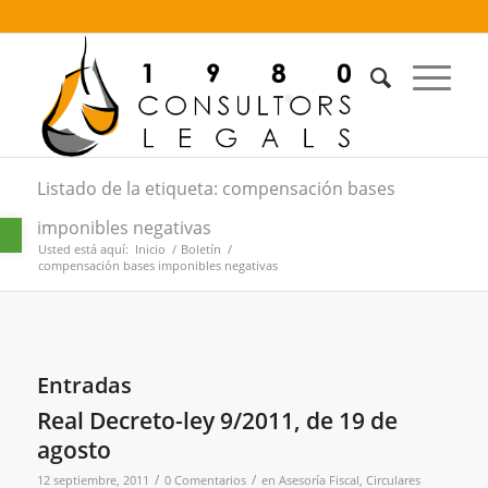
Listado de la etiqueta: compensación bases
Abrir barra de herramientas
imponibles negativas
Usted está aquí:
Inicio
/
Boletín
/
compensación bases imponibles negativas
Entradas
Real Decreto-ley 9/2011, de 19 de
agosto
/
/
12 septiembre, 2011
0 Comentarios
en
Asesoría Fiscal
,
Circulares