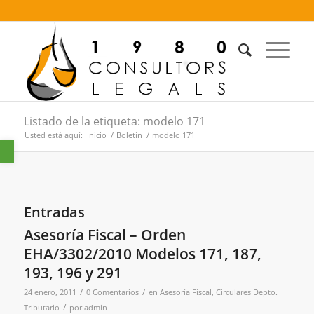
Listado de la etiqueta: modelo 171
Usted está aquí:
Inicio
/
Boletín
/
modelo 171
Abrir barra de herramientas
Entradas
Asesoría Fiscal – Orden
EHA/3302/2010 Modelos 171, 187,
193, 196 y 291
/
/
24 enero, 2011
0 Comentarios
en
Asesoría Fiscal
,
Circulares Depto.
/
Tributario
por
admin