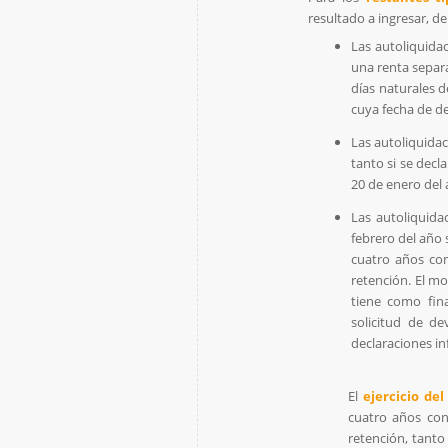
resultado a ingresar, d
Las autoliquida
una renta separ
días naturales d
cuya fecha de de
Las autoliquida
tanto si se decl
20 de enero del 
Las autoliquid
febrero del año 
cuatro años con
retención. El m
tiene como fin
solicitud de de
declaraciones in
El
ejercicio de
cuatro años con
retención, tanto