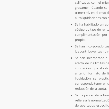
calificadas con el mi
gravamen. Cuando se o
trimestral, en el caso 
autoliquidaciones con r
Se ha habilitado un ap
código de tipo de rent
cumplimentación por 
propio.
Se han incorporado casi
los contribuyentes no r
Se han incorporado nue
efecto de los límites 
imposición, que al calc
anterior formato de l
liquidación se pract
corresponda tener en c
reducción de la cuota.
Se ha procedido a hom
refiere a la normalizaci
de apartados específi