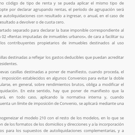
smo código de tipo de renta y se pueda aplicar el mismo tipo de
pte por declarar agrupando rentas, el período de agrupación será
de autoliquidaciones con resultado a ingresar, o anual, en el caso de
esultado a devolver o de cuota cero.
artado separado para declarar la base imponible correspondiente al
a 02 «Rentas imputadas de inmuebles urbanos», de cara a facilitar su
los contribuyentes propietarios de inmuebles destinados al uso
llas destinadas a reflejar los gastos deducibles que puedan acreditar
esidentes.
vas casillas destinadas a poner de manifiesto, cuando proceda, el
de imposición establecidos en algunos Convenios para evitar la doble
ularse, en general, sobre rendimientos brutos, obliga a modificar el
iquidación. En este sentido, hay que poner de manifiesto que la
icará, en todo caso, aplicando la normativa interna y, cuando
uenta un límite de imposición de Convenio, se aplicará mediante una
ogeneizar el modelo 210 con el resto de los modelos, en lo que se
ón de los formatos de los domicilios y direcciones y a la incorporación
cos para los supuestos de autoliquidaciones complementarias, y a