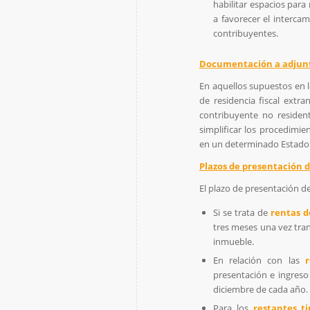
habilitar espacios para
a favorecer el interca
contribuyentes.
Documentación a adjunt
En aquellos supuestos en 
de residencia fiscal extra
contribuyente no residen
simplificar los procedimie
en un determinado Estado p
Plazos de presentación 
El plazo de presentación d
Si se trata de
rentas d
tres meses una vez tran
inmueble.
En relación con las
presentación e ingreso 
diciembre de cada año.
Para los
restantes t