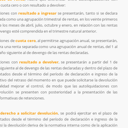
e cuota cero o con resultado a devolver:
ciones con
resultado a ingresar
se presentarán, tanto si se declara
ada como una agrupación trimestral de rentas, en los veinte primeros
e los meses de abril, julio, octubre y enero, en relación con las rentas
vengo esté comprendida en el trimestre natural anterior.
ciones de
cuota cero
, al permitirse agrupación anual, se presentarán,
ara una renta separada como una agrupación anual de rentas, del 1 al
año siguiente al de devengo de las rentas declaradas.
aciones con
resultado a devolver
, se presentarán a partir del 1 de
siguiente al de devengo de las rentas declaradas y dentro del plazo de
tados desde el término del período de declaración e ingreso de la
otivo del retraso del momento en que puede solicitarse la devolución
alidad mejorar el control, de modo que las autoliquidaciones con
volución se presenten con posterioridad a la presentación de las
formativas de retenciones.
l derecho a solicitar devolución
, se podrá ejercitar en el plazo de
tados desde el término del período de declaración e ingreso de la
 si la devolución deriva de la normativa interna como de la aplicación