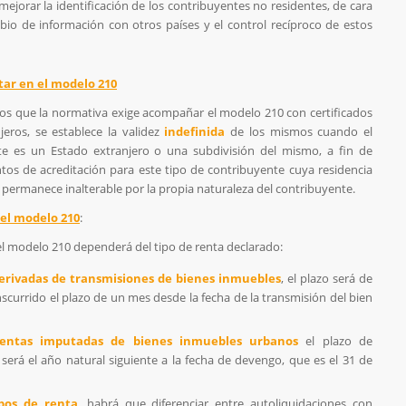
 mejorar la identificación de los contribuyentes no residentes, de cara
mbio de información con otros países y el control recíproco de estos
ar en el modelo 210
los que la normativa exige acompañar el modelo 210 con certificados
njeros, se establece la validez
indefinida
de los mismos cuando el
te es un Estado extranjero o una subdivisión del mismo, a fin de
ntos de acreditación para este tipo de contribuyente cuya residencia
ermanece inalterable por la propia naturaleza del contribuyente.
del modelo 210
:
el modelo 210 dependerá del tipo de renta declarado:
erivadas de transmisiones de bienes inmuebles
, el plazo será de
scurrido el plazo de un mes desde la fecha de la transmisión del bien
rentas imputadas de bienes inmuebles urbanos
el plazo de
será el año natural siguiente a la fecha de devengo, que es el 31 de
ipos de renta
, habrá que diferenciar entre autoliquidaciones con