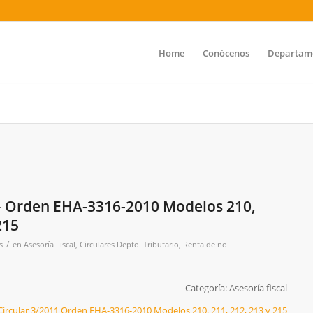
Home
Conócenos
Departam
 – Orden EHA-3316-2010 Modelos 210,
215
/
s
en
Asesoría Fiscal
,
Circulares Depto. Tributario
,
Renta de no
Categoría: Asesoría fiscal
Circular 3/2011 Orden EHA-3316-2010 Modelos 210, 211, 212, 213 y 215