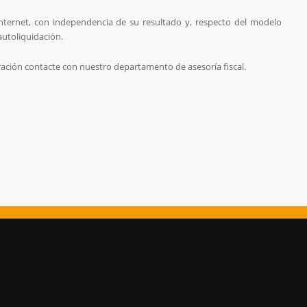
nternet, con independencia de su resultado y, respecto del modelo
 autoliquidación.
ración contacte con nuestro departamento de asesoría fiscal.