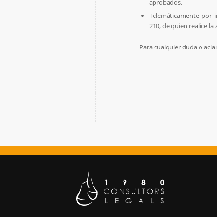
aprobados.
Telemáticamente por i
210, de quien realice la
Para cualquier duda o acla