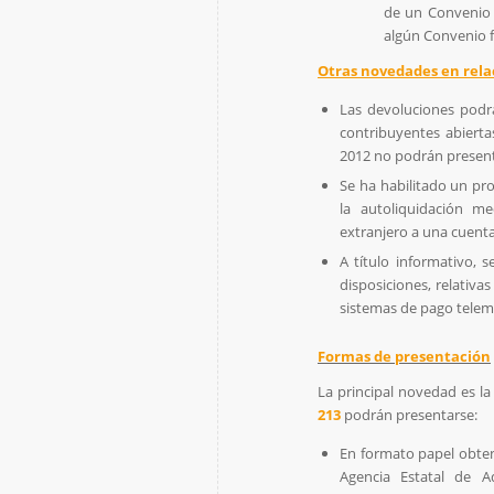
de un Convenio p
algún Convenio fi
Otras novedades en rela
Las devoluciones podrá
contribuyentes abierta
2012 no podrán presenta
Se ha habilitado un pro
la autoliquidación me
extranjero a una cuent
A título informativo, 
disposiciones, relativa
sistemas de pago telemá
Formas de presentación
La principal novedad es la
213
podrán presentarse:
En formato papel obten
Agencia Estatal de A