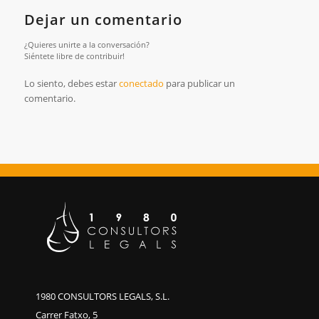
Dejar un comentario
¿Quieres unirte a la conversación?
Siéntete libre de contribuir!
Lo siento, debes estar
conectado
para publicar un
comentario.
1980 CONSULTORS LEGALS, S.L.
Carrer Fatxo, 5