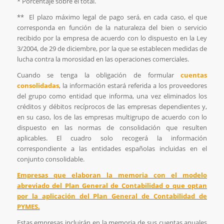
* Porcentaje sobre el total.
** El plazo máximo legal de pago será, en cada caso, el que
corresponda en función de la naturaleza del bien o servicio
recibido por la empresa de acuerdo con lo dispuesto en la Ley
3/2004, de 29 de diciembre, por la que se establecen medidas de
lucha contra la morosidad en las operaciones comerciales.
Cuando se tenga la obligación de formular
cuentas
consolidadas
, la información estará referida a los proveedores
del grupo como entidad que informa, una vez eliminados los
créditos y débitos recíprocos de las empresas dependientes y,
en su caso, los de las empresas multigrupo de acuerdo con lo
dispuesto en las normas de consolidación que resulten
aplicables. El cuadro solo recogerá la información
correspondiente a las entidades españolas incluidas en el
conjunto consolidable.
Empresas que elaboran la memoria con el modelo
abreviado del Plan General de Contabilidad o que optan
por la aplicación del Plan General de Contabilidad de
PYMES.
Estas empresas incluirán en la memoria de sus cuentas anuales