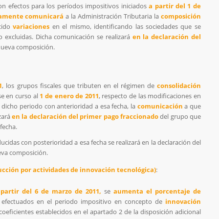
n efectos para los períodos impositivos iniciados
a partir del 1 de
lamente comunicará
a la Administración Tributaria la
composición
cido
variaciones
en el mismo, identificando las sociedades que se
o excluidas. Dicha comunicación se realizará
en la declaración del
 nueva composición.
1
, los grupos fiscales que tributen en el régimen de
consolidación
se en curso al
1 de enero de 2011
, respecto de las modificaciones en
dicho periodo con anterioridad a esa fecha, la
comunicación
a que
izará
en la declaración del primer pago fraccionado
del grupo que
fecha.
cidas con posterioridad a esa fecha se realizará en la declaración del
ueva composición.
ducción por actividades de innovación tecnológica)
:
 partir del 6 de marzo de 2011,
se
aumenta el porcentaje de
 efectuados en el periodo impositivo en concepto de
innovación
coeficientes establecidos en el apartado 2 de la disposición adicional