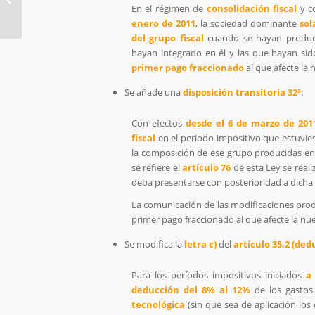
Trimestre 2011
En el régimen de
consolidación fiscal
y co
enero de 2011
, la sociedad dominante
so
del grupo fiscal
cuando se hayan produ
hayan integrado en él y las que hayan sid
primer pago fraccionado
al que afecte la
Se añade una
disposición transitoria 32ª
:
Con efectos
desde el 6 de marzo de 201
fiscal
en el periodo impositivo que estuvie
la composición de ese grupo producidas en 
se refiere el
artículo
76
de esta Ley se real
deba presentarse con posterioridad a dicha 
La comunicación de las modificaciones produ
primer pago fraccionado al que afecte la n
Se modifica la
letra c)
del
artículo 35.2 (de
Para los períodos impositivos iniciados
a
deducción del 8% al 12%
de los gastos
tecnológica
(sin que sea de aplicación los 