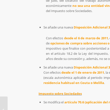
de julio, del Estatuto del trabajo autón
económicamente
no sea una entidad vi
del Impuesto sobre Sociedades.
Se añade una nueva
Disposición Adicional 3
Con efectos
desde el 6 de marzo de 2011
,
de
opciones de compra sobre acciones o
impositivo que finalice con posterioridad a
en el artículo 18.2 de la Ley del Impuesto
años desde su concesión y, además, no se 
Se añade una nueva
Disposición Adicional 3
Con efectos
desde el 1 de enero de 2011
, la
(escala autonómica aplicable al periodo imp
residencia habitual en Ceuta o Melilla
.
Impuesto sobre Sociedades
Se modifica el
artículo 70.6 (aplicación del
Asesoría Fiscal – Impuestos 1er