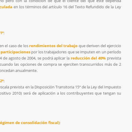
omo pero con la condición de que el cliente del que éste dependa
nculada
en los términos del artículo 16 del Texto Refundido de la Ley
1ª
:
 en el caso de los
rendimientos del trabajo
que deriven del ejercicio
 participaciones
por los trabajadores que se imputen en un período
 4 de agosto de 2004, se podrá aplicar la
reducción del 40%
prevista
, cuando las opciones de compra se ejerciten transcurridos más de 2
concedan anualmente.
2ª
:
 escala prevista en la Disposición Transitoria 15ª de la Ley del Impuesto
ositivo 2010) será de aplicación a los contribuyentes que tengan su
 régimen de consolidación fiscal)
: