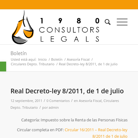
Boletín
Usted está aquí:
Inicio
/
Boletín
/
Asesoría Fiscal
/
Abrir barra de herramientas
Circulares Depto. Tributario
/
Real Decreto-ley 8/2011, de 1 de julio
Real Decreto-ley 8/2011, de 1 de julio
/
/
12 septiembre, 2011
0 Comentarios
en
Asesoría Fiscal
,
Circulares
/
Depto. Tributario
por
admin
Categoría: Impuesto sobre la Renta de las Personas Físicas
Circular completa en PDF:
Circular 16/2011 – Real Decreto-ley
8/2011 de 1 de julio