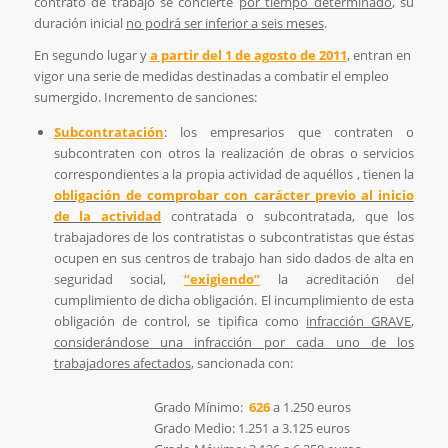
contrato de trabajo se concierte
por tiempo determinado
, su
duración inicial
no podrá ser inferior a seis meses
.
En segundo lugar y
a partir del 1 de agosto de 2011
, entran en
vigor una serie de medidas destinadas a combatir el empleo
sumergido. Incremento de sanciones:
Subcontratación
: los empresarios que contraten o
subcontraten con otros la realización de obras o servicios
correspondientes a la propia actividad de aquéllos , tienen la
obligación de comprobar con carácter previo al inicio
de la actividad
contratada o subcontratada, que los
trabajadores de los contratistas o subcontratistas que éstas
ocupen en sus centros de trabajo han sido dados de alta en
seguridad social,
“exigiendo”
la acreditación del
cumplimiento de dicha obligación. El incumplimiento de esta
obligación de control, se tipifica como
infracción GRAVE
,
considerándose una infracción por cada uno de los
trabajadores afectados
, sancionada con:
Grado Mínimo:
626
a 1.250 euros
Grado Medio: 1.251 a 3.125 euros