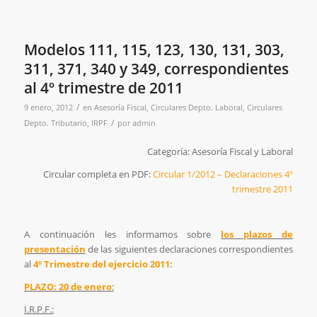
Modelos 111, 115, 123, 130, 131, 303,
311, 371, 340 y 349, correspondientes
al 4º trimestre de 2011
/
9 enero, 2012
en
Asesoría Fiscal
,
Circulares Depto. Laboral
,
Circulares
/
Depto. Tributario
,
IRPF
por
admin
Categoría: Asesoría Fiscal y Laboral
Circular completa en PDF:
Circular 1/2012 – Declaraciones 4º
trimestre 2011
A continuación les informamos sobre
los plazos de
presentación
de las siguientes declaraciones correspondientes
al
4º Trimestre del ejercicio 2011
:
PLAZO: 20 de enero
:
I.R.P.F.: