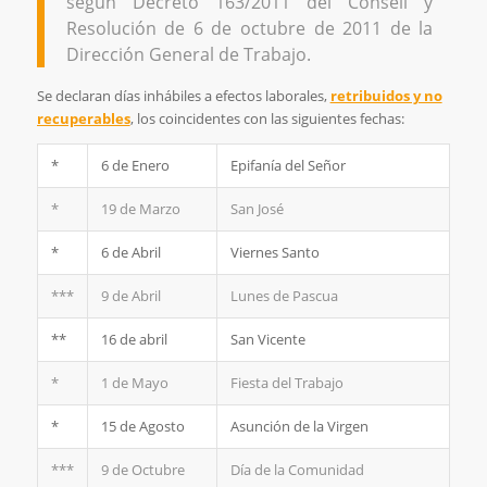
según Decreto 163/2011 del Consell y
Resolución de 6 de octubre de 2011 de la
Dirección General de Trabajo.
Se declaran días inhábiles a efectos laborales,
retribuidos y no
recuperables
, los coincidentes con las siguientes fechas:
*
6 de Enero
Epifanía del Señor
*
19 de Marzo
San José
*
6 de Abril
Viernes Santo
***
9 de Abril
Lunes de Pascua
**
16 de abril
San Vicente
*
1 de Mayo
Fiesta del Trabajo
*
15 de Agosto
Asunción de la Virgen
***
9 de Octubre
Día de la Comunidad