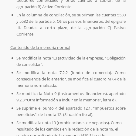
Deudores comerciales y otras cuentas a cobrar, de la
agrupación B) Activo Corriente.
En la columna de conciliación, se suprimen las cuentas 5530
y 5532 de la partida 5. Otros pasivos financieros, del epígrafe
III. Deudas a corto plazo, de la agrupación C) Pasivo
Corriente.
Contenido de la memoria normal
Se modifica la nota 1.3 (actividad de la empresa), “Obligación
de consolidar”.
Se modifica la nota 7.2.2 (fondo de comercio). Como
consecuencia de lo anterior, se modifica el cuadro M7.4 de la
memoria normalizada.
Se modifica la Nota 9 (Instrumentos financieros), apartado
9.2.3 “Otra información a incluir en la memoria”, letra d).
Se suprime el punto 4 del apartado 12.1. “Impuestos sobre
beneficios”, de la nota 12. (Situación fiscal).
Se modifica la nota 19 (combinaciones de negocios). Como
resultado de los cambios en la redacción de la nota 19, el
cuadro normalizado de la memoria M19.1 ha sido