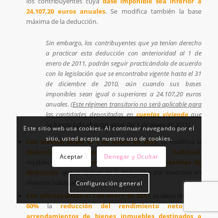
los contribuyentes cuya
base imponible sea inferior a
24.107,20 euros anuales
. Se modifica también la base
máxima de la deducción.
Sin embargo, los contribuyentes que ya tenían derecho
a practicar esta deducción con anterioridad al 1 de
enero de 2011, podrán seguir practicándola de acuerdo
con la legislación que se encontraba vigente hasta el 31
de diciembre de 2010, aún cuando sus bases
imponibles sean igual o superiores a 24.107,20 euros
anuales. (
Este régimen transitorio no será aplicable para
las cantidades depositadas en
cuentas vivienda
que
hubieran sido abiertas antes del 1 de enero de 2011
).
Este sitio web usa cookies. Al continuar navegando por el
sitio, usted acepta nuestro uso de cookies.
Con efectos desde el 1 de enero de 2011
, se modifica la
deducción por alquiler de la vivienda habitual
,
Aceptar
Denegar y Ocultar
estableciendo los
mismos límites
y
bases máximas de
deducción
que se aplican en la deducción por inversión en
vivienda habitual.
Configuración general
Con efectos desde el 1 de enero de 2011
, se eleva del
50 al
60%
la
reducción del rendimiento neto por
arrendamientos de bienes inmuebles destinados a