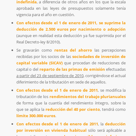
indefinida
, a diferencia de otros años en los que la escala
aprobada en las leyes de presupuestos solamente tenía
vigencia para el año en cuestión.
Con efectos desde el 1 de enero de 2011, se suprime la
deducción de 2.500 euros por nacimiento o adopción
(aunque en realidad esta deducción ya fue suprimida por el
Real Decreto-ley 8/2010).
Se gravarán como
rentas del ahorro
las percepciones
recibidas por los socios de las
sociedades de inversión de
capital variable (SICAV)
que procedan de reducciones de
capital o del
reparto de las primas de emisión
efectuadas
a partir del 23 de septiembre de 2010
, corrigiéndose el actual
diferimiento de la tributación en sede de aquellos.
Con efectos desde el 1 de enero de 2011
, se modifica la
tributación de los
rendimientos del trabajo plurianuales
de forma que la cuantía del rendimiento íntegro, sobre la
que se aplica la
reducción del 40 por ciento
, tendrá como
límite 300.000 euros
.
Con efectos desde el 1 de enero de 2011
, la
deducción
por inversión en vivienda habitual
sólo será aplicable a