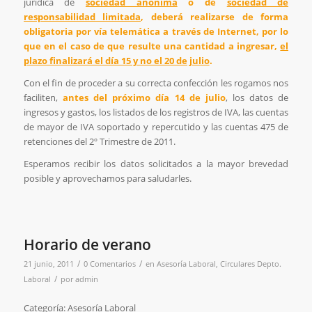
jurídica de
sociedad anónima
o de
sociedad de
responsabilidad limitada
, deberá realizarse de forma
obligatoria por vía telemática a través de Internet, por lo
que en el caso de que resulte una cantidad a ingresar,
el
plazo finalizará el día 15 y no el 20 de julio
.
Con el fin de proceder a su correcta confección les rogamos nos
faciliten,
antes del próximo día 14 de julio
, los datos de
ingresos y gastos, los listados de los registros de IVA, las cuentas
de mayor de IVA soportado y repercutido y las cuentas 475 de
retenciones del 2º Trimestre de 2011.
Esperamos recibir los datos solicitados a la mayor brevedad
posible y aprovechamos para saludarles.
Horario de verano
/
/
21 junio, 2011
0 Comentarios
en
Asesoría Laboral
,
Circulares Depto.
/
Laboral
por
admin
Categoría: Asesoría Laboral