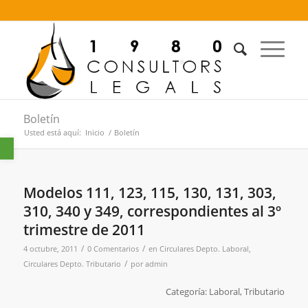
Boletín
Usted está aquí:
Inicio
/
Boletín
Abrir barra de herramientas
Modelos 111, 123, 115, 130, 131, 303,
310, 340 y 349, correspondientes al 3º
trimestre de 2011
/
/
4 octubre, 2011
0 Comentarios
en
Circulares Depto. Laboral
,
/
Circulares Depto. Tributario
por
admin
Categoría: Laboral, Tributario